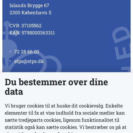
Islands Brygge 67
2300 København S
CVR: 37105562
EAN: 5798000363311
72 28 66 00
stps@stps.dk
Du bestemmer over dine
Se alle kontaktnumre
data
Vi bruger cookies til at huske dit cookievalg. Enkelte
elementer til fx at vise indhold fra sociale medier kan
Links
sætte tredjeparts cookies, ligesom funktionalitet til
statistik også kan sætte cookies. Vi bestræber os på at