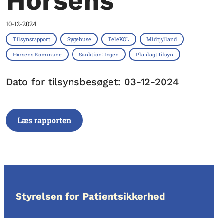
Horsens
10-12-2024
Tilsynsrapport
Sygehuse
TeleKOL
Midtjylland
Horsens Kommune
Sanktion: Ingen
Planlagt tilsyn
Dato for tilsynsbesøget: 03-12-2024
Læs rapporten
Styrelsen for Patientsikkerhed