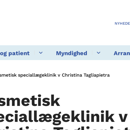
NYHED
og patient
Myndighed
Arra
smetisk speciallægeklinik v Christina Tagliapietra
smetisk
eciallægeklinik v