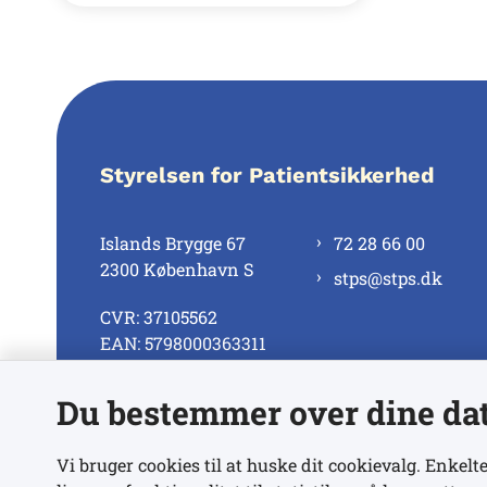
Styrelsen for Patientsikkerhed
Islands Brygge 67
72 28 66 00
2300 København S
stps@stps.dk
CVR: 37105562
EAN: 5798000363311
Du bestemmer over dine da
Se alle kontaktnumre
Vi bruger cookies til at huske dit cookievalg. Enkelte