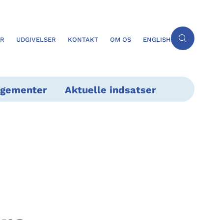
ER
UDGIVELSER
KONTAKT
OM OS
ENGLISH
ngementer
Aktuelle indsatser