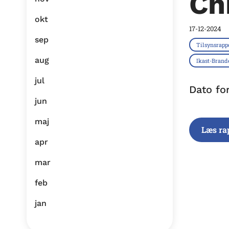
Ch
okt
17-12-2024
sep
Tilsynsrapp
aug
Ikast-Bran
jul
Dato fo
jun
maj
Læs ra
apr
mar
feb
jan