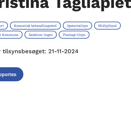
ristina Tagliapie
ort
Kosmetisk behandlingssted
Opstartstilsyn
Midtjylland
de Kommune
Sanktion: Ingen
Planlagt tilsyn
r tilsynsbesøget: 21-11-2024
pporten