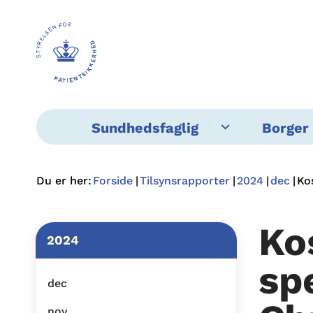
Sundhedsfaglig
Borger 
Du er her:
Forside
Tilsynsrapporter
2024
dec
Ko
Ko
2024
sp
dec
nov