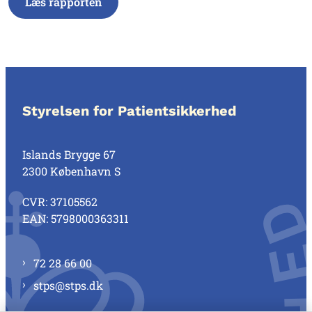
Læs rapporten
Styrelsen for Patientsikkerhed
Islands Brygge 67
2300 København S
CVR: 37105562
EAN: 5798000363311
72 28 66 00
stps@stps.dk