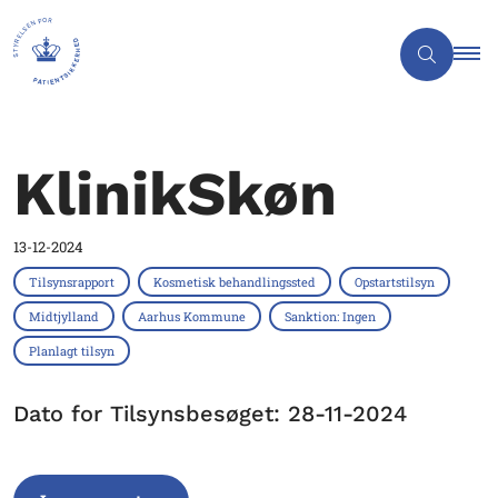
KlinikSkøn
13-12-2024
Tilsynsrapport
Kosmetisk behandlingssted
Opstartstilsyn
Midtjylland
Aarhus Kommune
Sanktion: Ingen
Planlagt tilsyn
Dato for Tilsynsbesøget: 28-11-2024