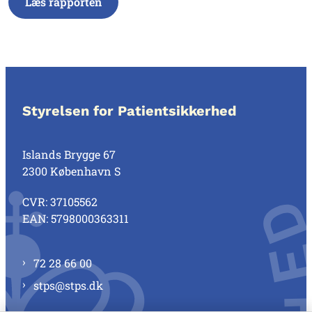
Læs rapporten
Styrelsen for Patientsikkerhed
Islands Brygge 67
2300 København S
CVR: 37105562
EAN: 5798000363311
72 28 66 00
stps@stps.dk