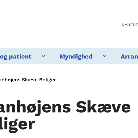
NYHED
og patient
Myndighed
Arra
anhøjens Skæve Boliger
anhøjens Skæve
liger