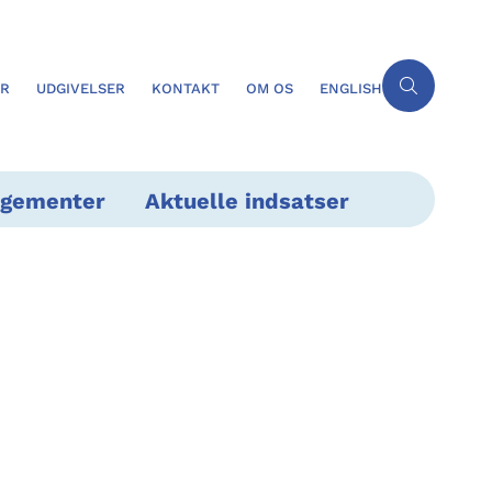
ER
UDGIVELSER
KONTAKT
OM OS
ENGLISH
ngementer
Aktuelle indsatser