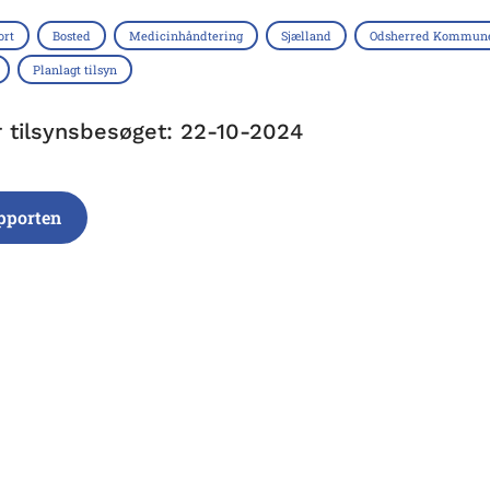
ort
Bosted
Medicinhåndtering
Sjælland
Odsherred Kommun
Planlagt tilsyn
r tilsynsbesøget: 22-10-2024
pporten