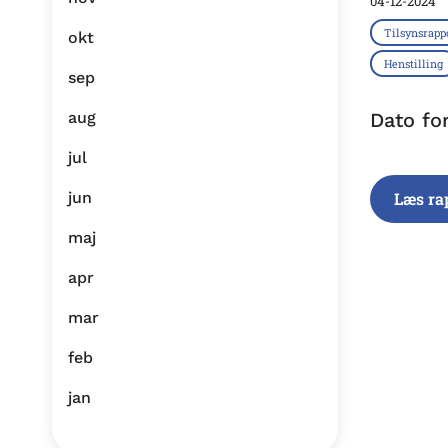
04-12-2024
Tilsynsrapp
okt
Henstilling
sep
aug
Dato fo
jul
jun
Læs ra
maj
apr
mar
feb
jan