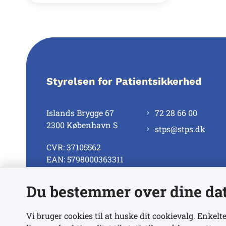
Styrelsen for Patientsikkerhed
Islands Brygge 67
72 28 66 00
2300 København S
stps@stps.dk
CVR: 37105562
EAN: 5798000363311
Du bestemmer over dine da
Se alle kontaktnumre
Vi bruger cookies til at huske dit cookievalg. Enkelte