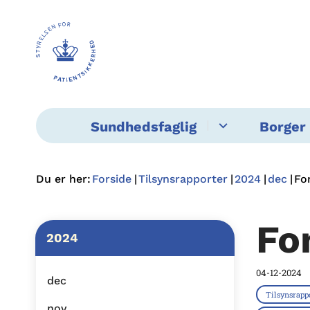
Sundhedsfaglig
Borger 
Du er her:
Forside
Tilsynsrapporter
2024
dec
Fo
Fo
2024
04-12-2024
dec
Tilsynsrapp
nov