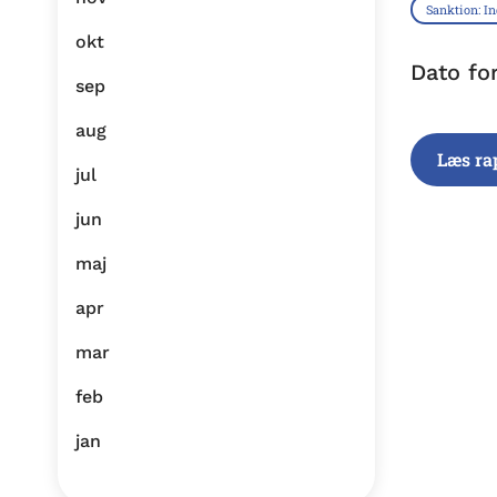
Sanktion: I
okt
Dato fo
sep
aug
Læs ra
jul
jun
maj
apr
mar
feb
jan