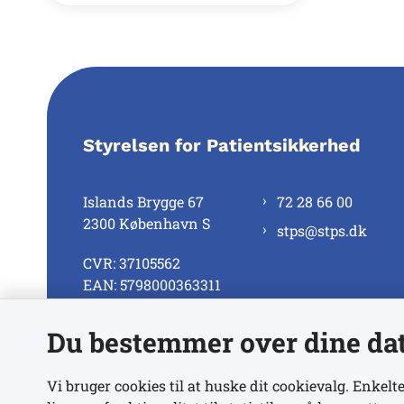
Styrelsen for Patientsikkerhed
Islands Brygge 67
72 28 66 00
2300 København S
stps@stps.dk
CVR: 37105562
EAN: 5798000363311
Du bestemmer over dine da
Se alle kontaktnumre
Vi bruger cookies til at huske dit cookievalg. Enkelte