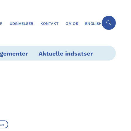
ER
UDGIVELSER
KONTAKT
OM OS
ENGLISH
ngementer
Aktuelle indsatser
une