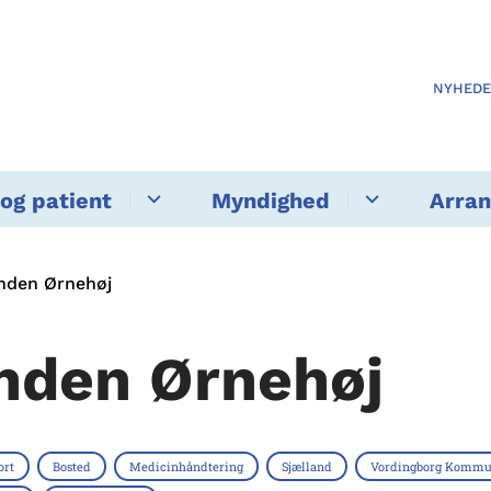
NYHED
og patient
Myndighed
Arra
nden Ørnehøj
nden Ørnehøj
ort
Bosted
Medicinhåndtering
Sjælland
Vordingborg Komm