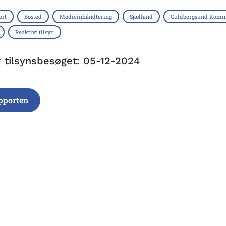
ort
Bosted
Medicinhåndtering
Sjælland
Guldborgsund Kom
Reaktivt tilsyn
r tilsynsbesøget: 05-12-2024
pporten