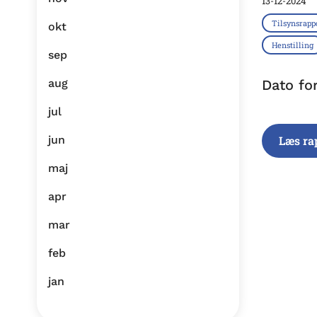
13-12-2024
Tilsynsrapp
okt
Henstilling
sep
aug
Dato fo
jul
jun
Læs ra
maj
apr
mar
feb
jan