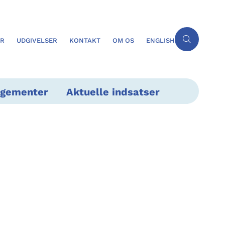
ER
UDGIVELSER
KONTAKT
OM OS
ENGLISH
ngementer
Aktuelle indsatser