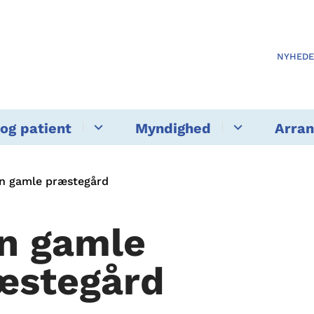
NYHED
og patient
Myndighed
Arra
n gamle præstegård
n gamle
æstegård