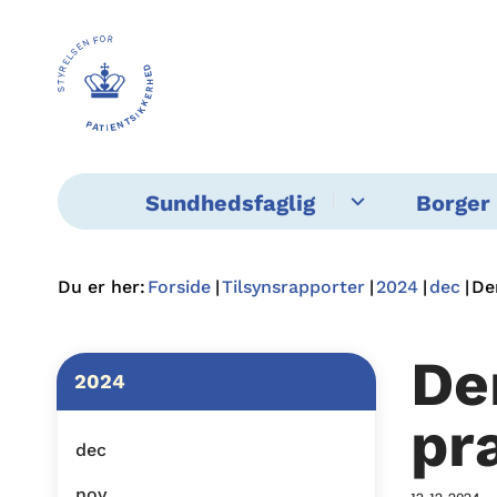
Sundhedsfaglig
Borger 
Du er her:
Forside
Tilsynsrapporter
2024
dec
De
De
2024
pr
dec
nov