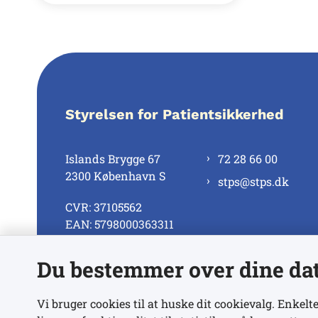
Styrelsen for Patientsikkerhed
Islands Brygge 67
72 28 66 00
2300 København S
stps@stps.dk
CVR: 37105562
EAN: 5798000363311
Du bestemmer over dine da
Se alle kontaktnumre
Vi bruger cookies til at huske dit cookievalg. Enkelte