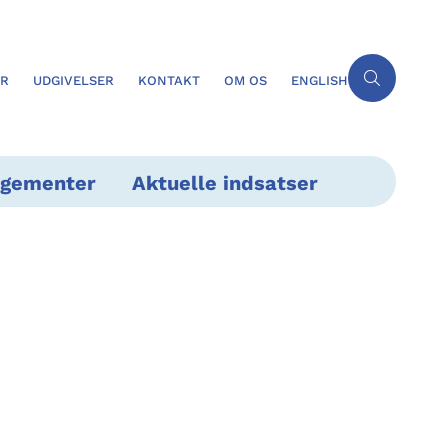
ER
UDGIVELSER
KONTAKT
OM OS
ENGLISH
ngementer
Aktuelle indsatser