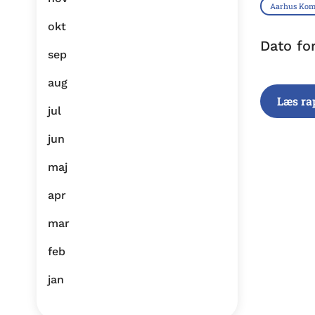
Aarhus Ko
okt
Dato fo
sep
aug
Læs ra
jul
jun
maj
apr
mar
feb
jan