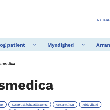
NYHED
og patient
Myndighed
Arra
smedica
smedica
ort
Kosmetisk behandlingssted
Opstartstilsyn
Midtjylland