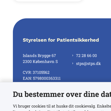
Styrelsen for Patientsikkerhed
Islands Brygge 67
72 28 66 00
2300 København S
stps@stps.dk
CVR: 37105562
EAN: 5798000363311
Du bestemmer over dine da
Se alle kontaktnumre
Vi bruger cookies til at huske dit cookievalg. Enkelte