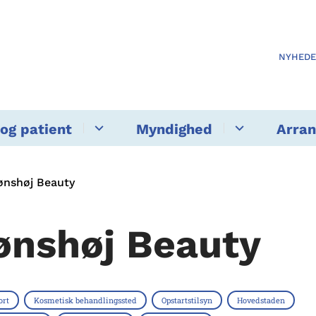
NYHED
og patient
Myndighed
Arra
ønshøj Beauty
ønshøj Beauty
ort
Kosmetisk behandlingssted
Opstartstilsyn
Hovedstaden