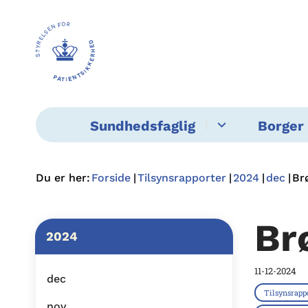
Sundhedsfaglig
Borger 
Du er her:
Forside
Tilsynsrapporter
2024
dec
Br
Br
2024
11-12-2024
dec
Tilsynsrapp
nov