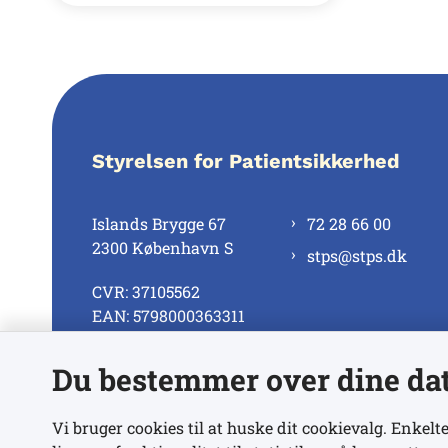
Styrelsen for Patientsikkerhed
Islands Brygge 67
72 28 66 00
2300 København S
stps@stps.dk
CVR: 37105562
EAN: 5798000363311
Du bestemmer over dine da
Se alle kontaktnumre
Vi bruger cookies til at huske dit cookievalg. Enkelte