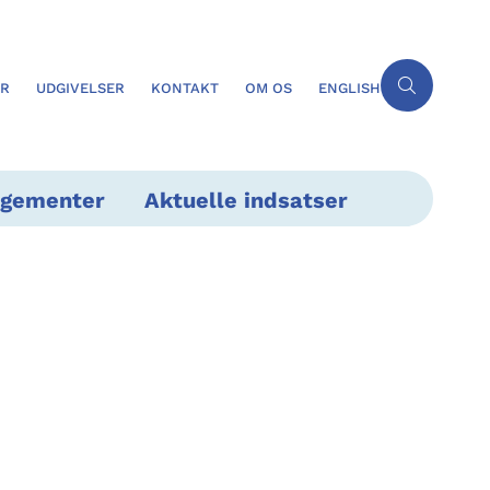
ER
UDGIVELSER
KONTAKT
OM OS
ENGLISH
ngementer
Aktuelle indsatser