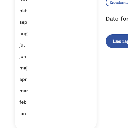
København
okt
Dato fo
sep
aug
Læs ra
jul
jun
maj
apr
mar
feb
jan