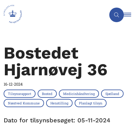
Bostedet
Hjarnøvej 36
16-12-2024
Tilsynsrapport
Bosted
Medicinhåndtering
Sjælland
Næstved Kommune
Henstilling
Planlagt tilsyn
Dato for tilsynsbesøget: 05-11-2024