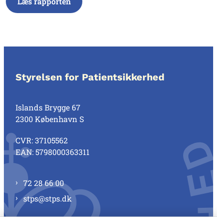
Læs rapporten
Styrelsen for Patientsikkerhed
Islands Brygge 67
2300 København S
CVR: 37105562
EAN: 5798000363311
72 28 66 00
stps@stps.dk