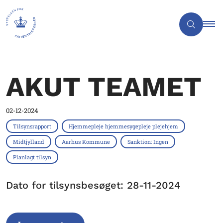
AKUT TEAMET
02-12-2024
Tilsynsrapport
Hjemmepleje hjemmesygepleje plejehjem
Midtjylland
Aarhus Kommune
Sanktion: Ingen
Planlagt tilsyn
Dato for tilsynsbesøget: 28-11-2024