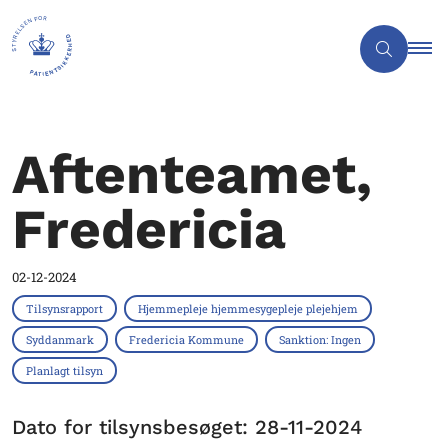
Aftenteamet,
Fredericia
02-12-2024
Tilsynsrapport
Hjemmepleje hjemmesygepleje plejehjem
Syddanmark
Fredericia Kommune
Sanktion: Ingen
Planlagt tilsyn
Dato for tilsynsbesøget: 28-11-2024