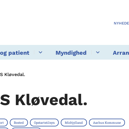
NYHED
og patient
Myndighed
Arra
S Kløvedal.
S Kløvedal.
ort
Bosted
Opstartstilsyn
Midtjylland
Aarhus Kommune