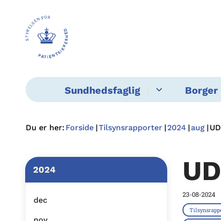
Sundhedsfaglig
Borger 
Du er her:
Forside
Tilsynsrapporter
2024
aug
UD
UD
2024
23-08-2024
dec
Tilsynsrapp
nov