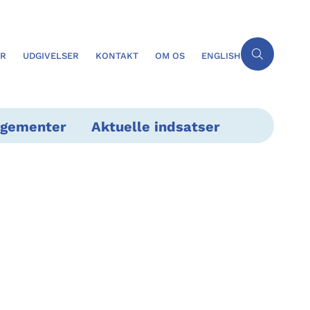
ER
UDGIVELSER
KONTAKT
OM OS
ENGLISH
ngementer
Aktuelle indsatser