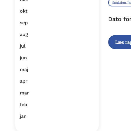
Sanktion: I
okt
Dato fo
sep
aug
Læs ra
jul
jun
maj
apr
mar
feb
jan