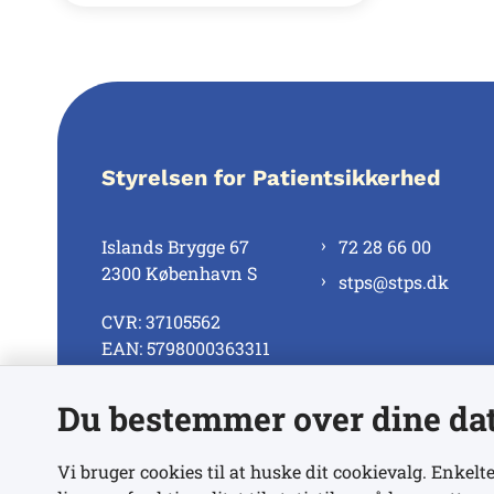
Styrelsen for Patientsikkerhed
Islands Brygge 67
72 28 66 00
2300 København S
stps@stps.dk
CVR: 37105562
EAN: 5798000363311
Du bestemmer over dine da
Se alle kontaktnumre
Vi bruger cookies til at huske dit cookievalg. Enkelte