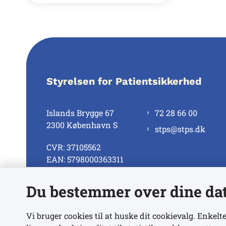
Styrelsen for Patientsikkerhed
Islands Brygge 67
72 28 66 00
2300 København S
stps@stps.dk
CVR: 37105562
EAN: 5798000363311
Du bestemmer over dine da
Se alle kontaktnumre
Vi bruger cookies til at huske dit cookievalg. Enkelte