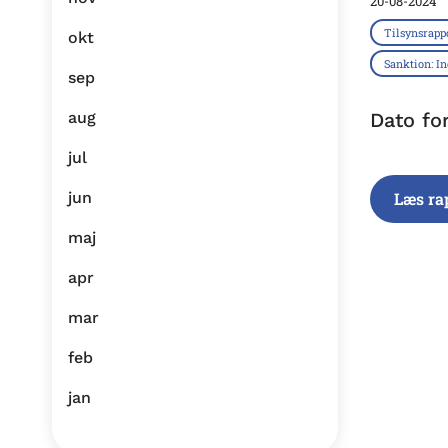
20-08-2024
Tilsynsrapp
okt
Sanktion: I
sep
aug
Dato fo
jul
jun
Læs ra
maj
apr
mar
feb
jan