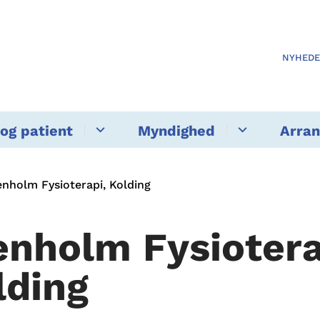
NYHED
og patient
Myndighed
Arra
enholm Fysioterapi, Kolding
enholm Fysiotera
lding