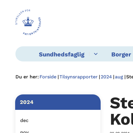
Sundhedsfaglig
Borger 
Du er her:
Forside
Tilsynsrapporter
2024
aug
St
St
2024
Ko
dec
nov