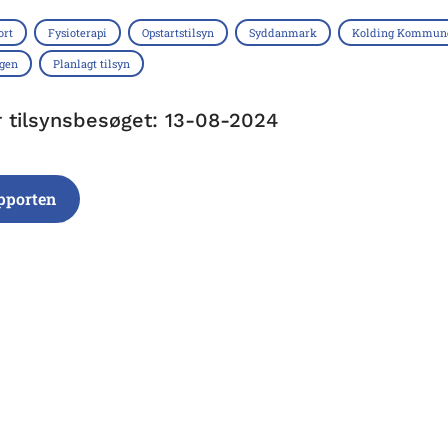
ort
Fysioterapi
Opstartstilsyn
Syddanmark
Kolding Kommun
ngen
Planlagt tilsyn
r tilsynsbesøget: 13-08-2024
pporten