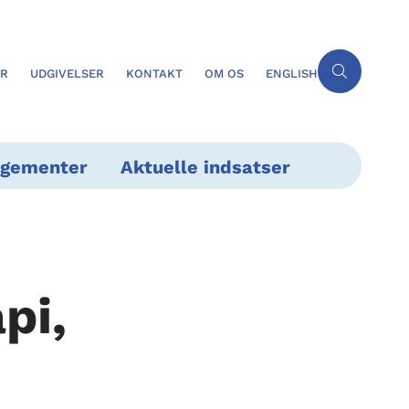
ER
UDGIVELSER
KONTAKT
OM OS
ENGLISH
ngementer
Aktuelle indsatser
pi,