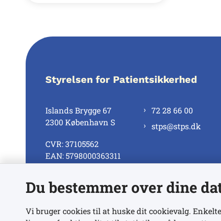
Styrelsen for Patientsikkerhed
Islands Brygge 67
72 28 66 00
2300 København S
stps@stps.dk
CVR: 37105562
EAN: 5798000363311
Du bestemmer over dine da
Se alle kontaktnumre
Vi bruger cookies til at huske dit cookievalg. Enkelte