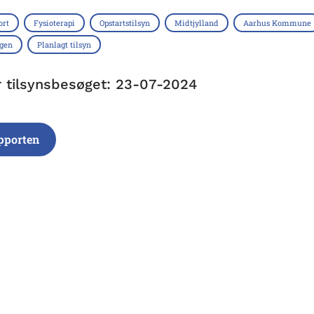
ort
Fysioterapi
Opstartstilsyn
Midtjylland
Aarhus Kommune
ngen
Planlagt tilsyn
r tilsynsbesøget: 23-07-2024
pporten