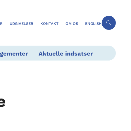
ER
UDGIVELSER
KONTAKT
OM OS
ENGLISH
ngementer
Aktuelle indsatser
e