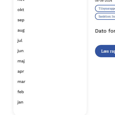
08-08-2024
Tilsynsrapp
okt
Sanktion: I
sep
aug
Dato fo
jul
jun
Læs ra
maj
apr
mar
feb
jan