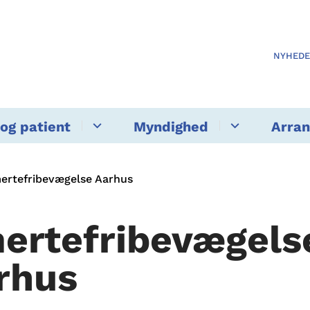
NYHED
og patient
Myndighed
Arra
ertefribevægelse Aarhus
ertefribevægels
rhus