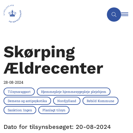
Skørping
Ældrecenter
28-08-2024
Tilsynsrapport
Hjemmepleje hjemmesygepleje plejehjem
Demens og antipsykotika
Nordjylland
Rebild Kommune
Sanktion: Ingen
Planlagt tilsyn
Dato for tilsynsbesøget: 20-08-2024