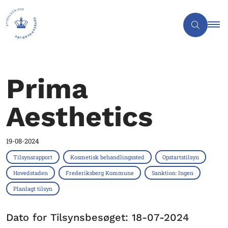
Prima
Aesthetics
19-08-2024
Tilsynsrapport
Kosmetisk behandlingssted
Opstartstilsyn
Hovedstaden
Frederiksberg Kommune
Sanktion: Ingen
Planlagt tilsyn
Dato for Tilsynsbesøget: 18-07-2024