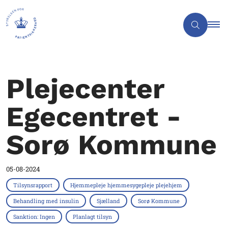
Plejecenter
Egecentret -
Sorø Kommune
05-08-2024
Tilsynsrapport
Hjemmepleje hjemmesygepleje plejehjem
Behandling med insulin
Sjælland
Sorø Kommune
Sanktion: Ingen
Planlagt tilsyn