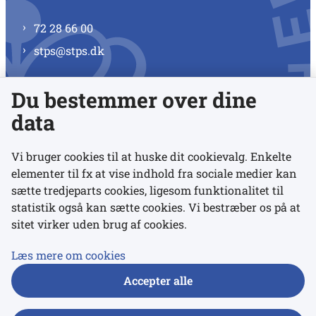
72 28 66 00
stps@stps.dk
Du bestemmer over dine
Se alle kontaktnumre
data
Vi bruger cookies til at huske dit cookievalg. Enkelte
elementer til fx at vise indhold fra sociale medier kan
Links
sætte tredjeparts cookies, ligesom funktionalitet til
statistik også kan sætte cookies. Vi bestræber os på at
sitet virker uden brug af cookies.
Udgivelser
Tilgængelighedserklæring
Læs mere om cookies
Data- og privatlivspolitik
Accepter alle
Cookies