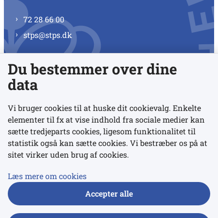
72 28 66 00
stps@stps.dk
Du bestemmer over dine
Se alle kontaktnumre
data
Vi bruger cookies til at huske dit cookievalg. Enkelte
elementer til fx at vise indhold fra sociale medier kan
Links
sætte tredjeparts cookies, ligesom funktionalitet til
statistik også kan sætte cookies. Vi bestræber os på at
sitet virker uden brug af cookies.
Udgivelser
Tilgængelighedserklæring
Læs mere om cookies
Data- og privatlivspolitik
Accepter alle
Cookies