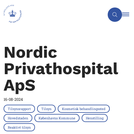
Nordic
Privathospital
ApS
16-08-2024
Tilsynsrapport
Tilsyn
Kosmetisk behandlingssted
Hovedstaden
Københavns Kommune
Henstilling
Reaktivt tilsyn