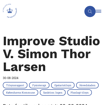
Improve Studio
V. Simon Thor
Larsen
30-08-2024
Tilsynsrapport
Fysioterapi
Opstartstilsyn
Hovedstaden
Københavns Kommune
Sanktion: Ingen
Planlagt tilsyn