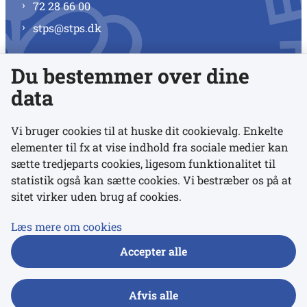
72 28 66 00
stps@stps.dk
Du bestemmer over dine
Se alle kontaktnumre
data
Vi bruger cookies til at huske dit cookievalg. Enkelte
elementer til fx at vise indhold fra sociale medier kan
Links
sætte tredjeparts cookies, ligesom funktionalitet til
statistik også kan sætte cookies. Vi bestræber os på at
sitet virker uden brug af cookies.
Udgivelser
Tilgængelighedserklæring
Læs mere om cookies
Data- og privatlivspolitik
Accepter alle
Cookies
Afvis alle