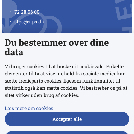
72 28 66 00
stps@stps.dk
Du bestemmer over dine
Se alle kontaktnumre
data
Vi bruger cookies til at huske dit cookievalg. Enkelte
elementer til fx at vise indhold fra sociale medier kan
Links
sætte tredjeparts cookies, ligesom funktionalitet til
statistik også kan sætte cookies. Vi bestræber os på at
sitet virker uden brug af cookies.
Udgivelser
Tilgængelighedserklæring
Læs mere om cookies
Data- og privatlivspolitik
Accepter alle
Cookies