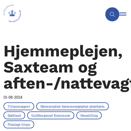
Hjemmeplejen,
Saxteam og
aften-/nattevag
01-08-2024
Tilsynsrapport
Hjemmepleje hjemmesygepleje plejehjem
Sjælland
Guldborgsund Kommune
Henstilling
Planlagt tilsyn