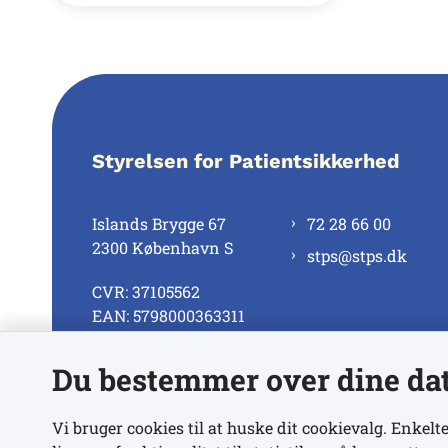
Styrelsen for Patientsikkerhed
Islands Brygge 67
72 28 66 00
2300 København S
stps@stps.dk
CVR: 37105562
EAN: 5798000363311
Du bestemmer over dine da
Se alle kontaktnumre
Vi bruger cookies til at huske dit cookievalg. Enkelte