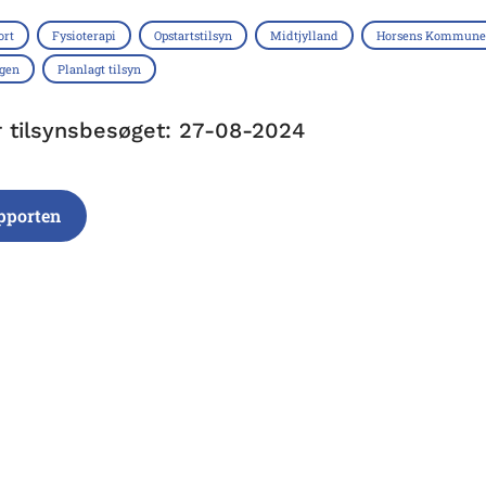
ort
Fysioterapi
Opstartstilsyn
Midtjylland
Horsens Kommune
ngen
Planlagt tilsyn
r tilsynsbesøget: 27-08-2024
pporten