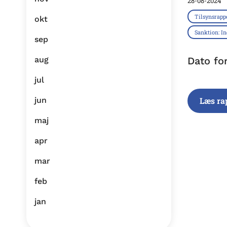
28-08-2024
Tilsynsrapp
okt
Sanktion: I
sep
aug
Dato fo
jul
jun
Læs ra
maj
apr
mar
feb
jan