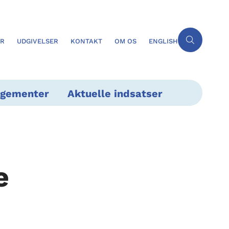
ER
UDGIVELSER
KONTAKT
OM OS
ENGLISH
ngementer
Aktuelle indsatser
e