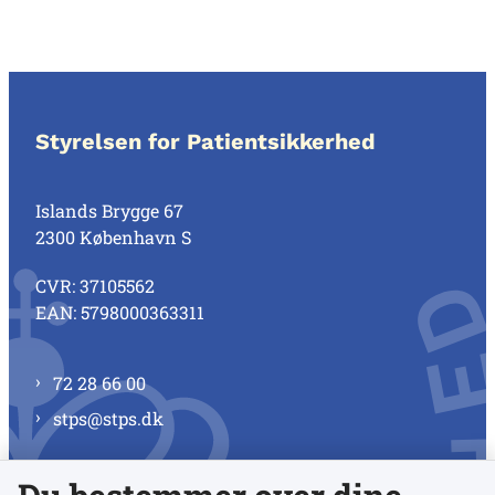
Styrelsen for Patientsikkerhed
Islands Brygge 67
2300 København S
CVR: 37105562
EAN: 5798000363311
72 28 66 00
stps@stps.dk