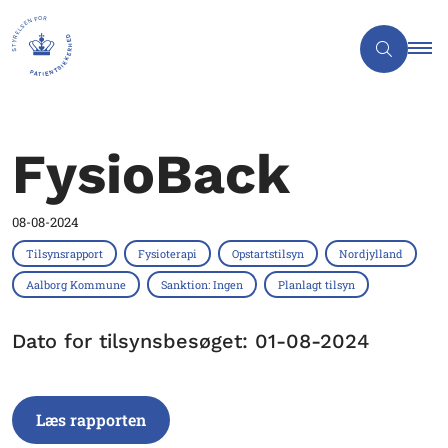
FysioBack
08-08-2024
Tilsynsrapport
Fysioterapi
Opstartstilsyn
Nordjylland
Aalborg Kommune
Sanktion: Ingen
Planlagt tilsyn
Dato for tilsynsbesøget: 01-08-2024
Læs rapporten