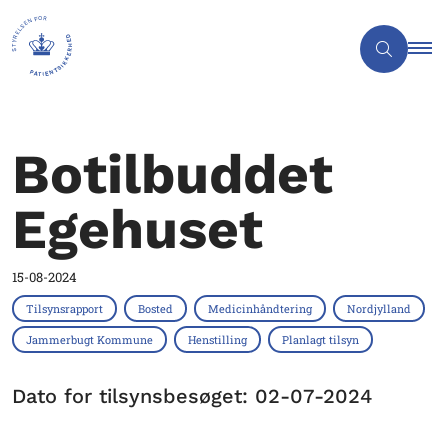
Botilbuddet
Egehuset
15-08-2024
Tilsynsrapport
Bosted
Medicinhåndtering
Nordjylland
Jammerbugt Kommune
Henstilling
Planlagt tilsyn
Dato for tilsynsbesøget: 02-07-2024