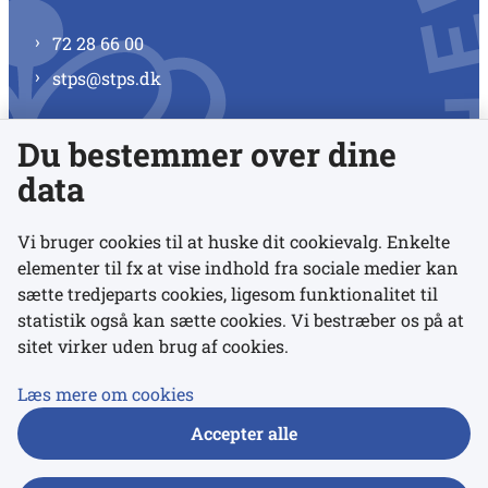
72 28 66 00
stps@stps.dk
Du bestemmer over dine
Se alle kontaktnumre
data
Vi bruger cookies til at huske dit cookievalg. Enkelte
elementer til fx at vise indhold fra sociale medier kan
Links
sætte tredjeparts cookies, ligesom funktionalitet til
statistik også kan sætte cookies. Vi bestræber os på at
sitet virker uden brug af cookies.
Udgivelser
Tilgængelighedserklæring
Læs mere om cookies
Data- og privatlivspolitik
Accepter alle
Cookies