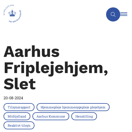
Aarhus
Friplejehjem,
Slet
20-08-2024
Tilsynsrapport
Hjemmepleje hjemmesygepleje plejehjem
Midtjylland
Aarhus Kommune
Henstilling
Reaktivt tilsyn