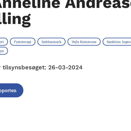
Anneline Andreas
lling
ort
Fysioterapi
Syddanmark
Vejle Kommune
Sanktion: Ingen
syn
r tilsynsbesøget: 26-03-2024
pporten