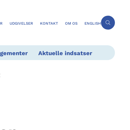
ER
UDGIVELSER
KONTAKT
OM OS
ENGLISH
ngementer
Aktuelle indsatser
g