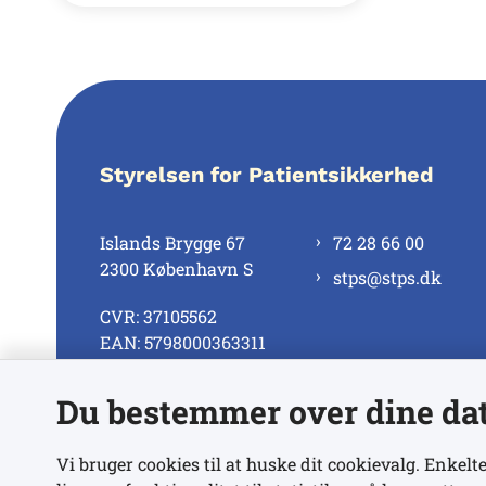
Styrelsen for Patientsikkerhed
Islands Brygge 67
72 28 66 00
2300 København S
stps@stps.dk
CVR: 37105562
EAN: 5798000363311
Du bestemmer over dine da
Se alle kontaktnumre
Vi bruger cookies til at huske dit cookievalg. Enkelte