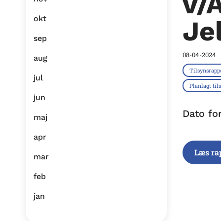
v/
okt
Je
sep
08-04-2024
aug
Tilsynsrapp
jul
Planlagt til
jun
Dato fo
maj
apr
Læs ra
mar
feb
jan