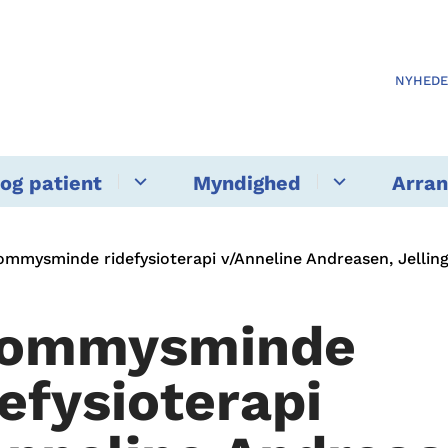
NYHED
og patient
Myndighed
Arra
mmysminde ridefysioterapi v/Anneline Andreasen, Jellin
ommysminde
defysioterapi