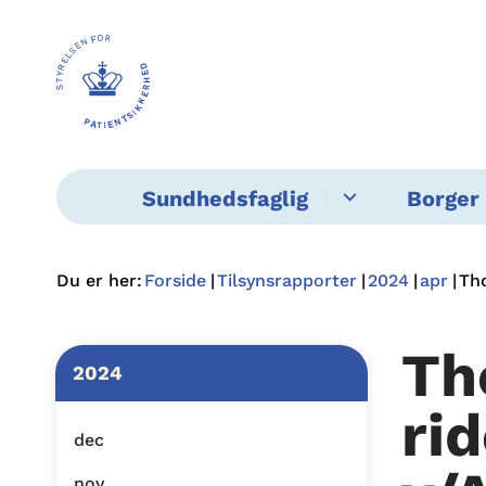
Sundhedsfaglig
Borger 
Du er her:
Forside
Tilsynsrapporter
2024
apr
Tho
Th
2024
ri
dec
nov