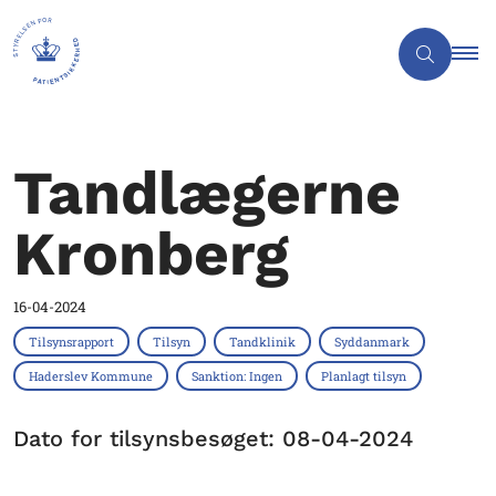
Tandlægerne
Kronberg
16-04-2024
Tilsynsrapport
Tilsyn
Tandklinik
Syddanmark
Haderslev Kommune
Sanktion: Ingen
Planlagt tilsyn
Dato for tilsynsbesøget: 08-04-2024