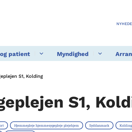
NYHED
og patient
Myndighed
Arra
eplejen S1, Kolding
geplejen S1, Kold
ort
Hjemmepleje hjemmesygepleje plejehjem
Syddanmark
Koldin