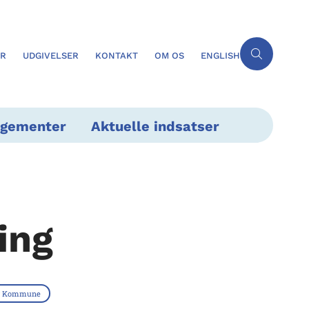
ER
UDGIVELSER
KONTAKT
OM OS
ENGLISH
ngementer
Aktuelle indsatser
ing
g Kommune