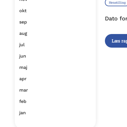
Henstilling
okt
Dato fo
sep
aug
Læs ra
jul
jun
maj
apr
mar
feb
jan