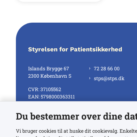
Styrelsen for Patientsikkerhed
Islands Brygge 67
72 28 66 00
2300 København S
stps@stps.dk
CVR: 37105562
EAN: 5798000363311
Du bestemmer over dine da
Se alle kontaktnumre
Vi bruger cookies til at huske dit cookievalg. Enkelte