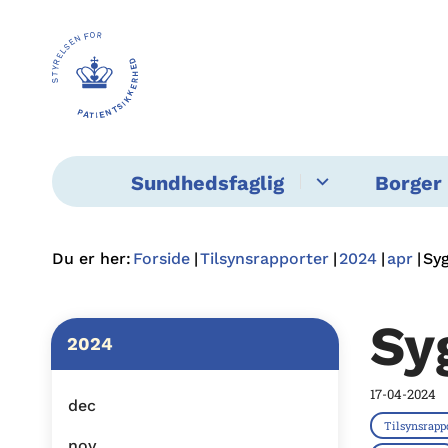
Sundhedsfaglig
Borger 
Du er her:
Forside
Tilsynsrapporter
2024
apr
Syg
Sy
2024
17-04-2024
dec
Tilsynsrapp
nov