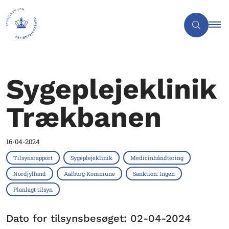
Sygeplejeklinik
Trækbanen
16-04-2024
Tilsynsrapport
Sygeplejeklinik
Medicinhåndtering
Nordjylland
Aalborg Kommune
Sanktion: Ingen
Planlagt tilsyn
Dato for tilsynsbesøget: 02-04-2024