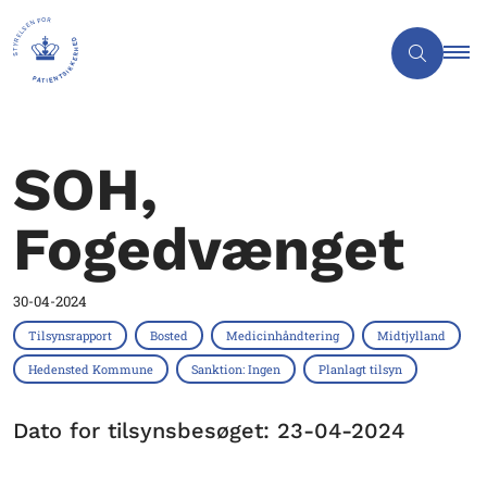
SOH,
Fogedvænget
30-04-2024
Tilsynsrapport
Bosted
Medicinhåndtering
Midtjylland
Hedensted Kommune
Sanktion: Ingen
Planlagt tilsyn
Dato for tilsynsbesøget: 23-04-2024