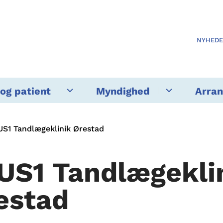
NYHED
og patient
Myndighed
Arra
US1 Tandlægeklinik Ørestad
US1 Tandlægekli
estad