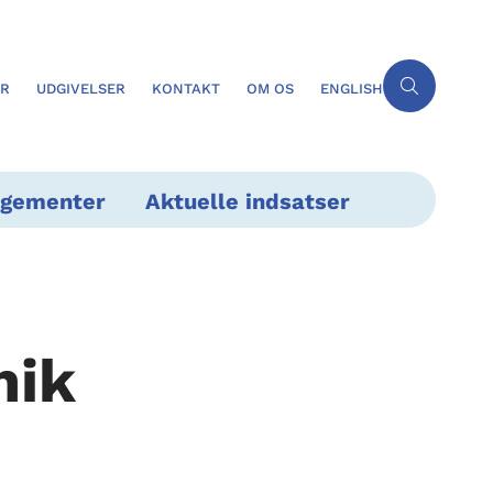
ER
UDGIVELSER
KONTAKT
OM OS
ENGLISH
ngementer
Aktuelle indsatser
nik