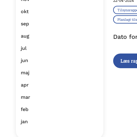
22-04-2024
Tilsynsrapp
okt
Planlagt til
sep
aug
Dato fo
jul
jun
Læs ra
maj
apr
mar
feb
jan