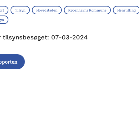
ort
Tilsyn
Hovedstaden
Københavns Kommune
Henstilling
syn
r tilsynsbesøget: 07-03-2024
pporten