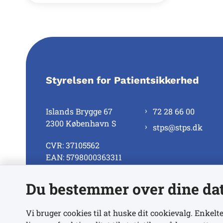
Styrelsen for Patientsikkerhed
Islands Brygge 67
72 28 66 00
2300 København S
stps@stps.dk
CVR: 37105562
EAN: 5798000363311
Du bestemmer over dine da
Se alle kontaktnumre
Vi bruger cookies til at huske dit cookievalg. Enkelte