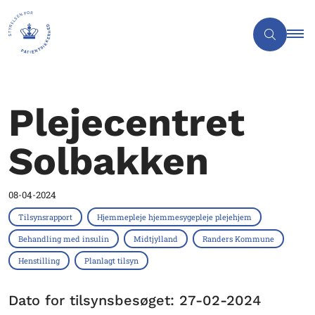
Plejecentret
Solbakken
08-04-2024
Tilsynsrapport
Hjemmepleje hjemmesygepleje plejehjem
Behandling med insulin
Midtjylland
Randers Kommune
Henstilling
Planlagt tilsyn
Dato for tilsynsbesøget: 27-02-2024