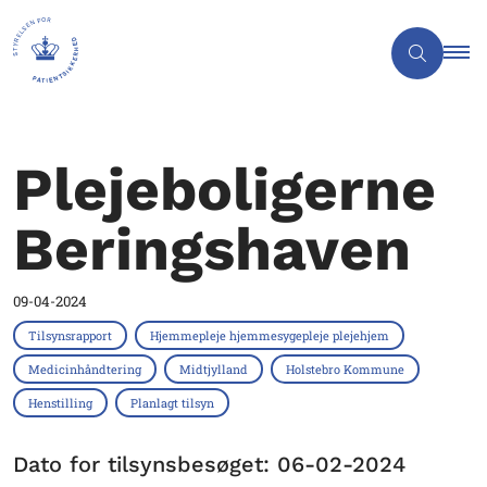
Plejeboligerne
Beringshaven
09-04-2024
Tilsynsrapport
Hjemmepleje hjemmesygepleje plejehjem
Medicinhåndtering
Midtjylland
Holstebro Kommune
Henstilling
Planlagt tilsyn
Dato for tilsynsbesøget: 06-02-2024