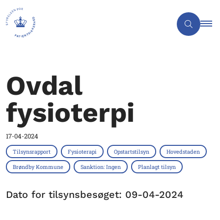
Ovdal
fysioterpi
17-04-2024
Tilsynsrapport
Fysioterapi
Opstartstilsyn
Hovedstaden
Brøndby Kommune
Sanktion: Ingen
Planlagt tilsyn
Dato for tilsynsbesøget: 09-04-2024