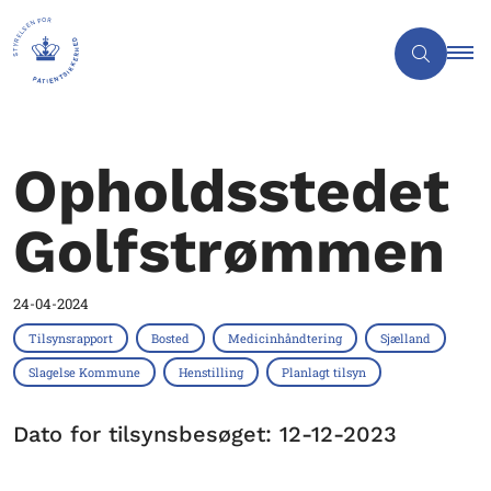
Opholdsstedet
Golfstrømmen
24-04-2024
Tilsynsrapport
Bosted
Medicinhåndtering
Sjælland
Slagelse Kommune
Henstilling
Planlagt tilsyn
Dato for tilsynsbesøget: 12-12-2023