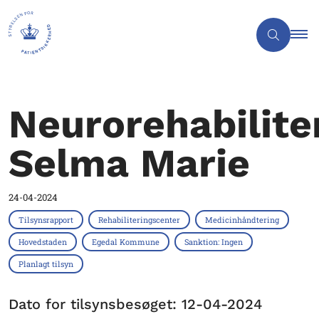
Neurorehabilite
Selma Marie
24-04-2024
Tilsynsrapport
Rehabiliteringscenter
Medicinhåndtering
Hovedstaden
Egedal Kommune
Sanktion: Ingen
Planlagt tilsyn
Dato for tilsynsbesøget: 12-04-2024