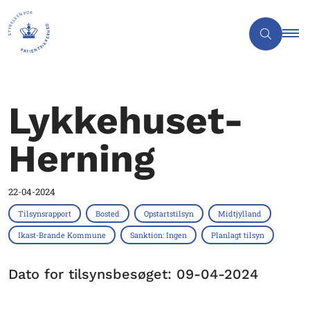
Lykkehuset-
Herning
22-04-2024
Tilsynsrapport
Bosted
Opstartstilsyn
Midtjylland
Ikast-Brande Kommune
Sanktion: Ingen
Planlagt tilsyn
Dato for tilsynsbesøget: 09-04-2024