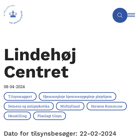
Lindehøj
Centret
08-04-2024
Tilsynsrapport
Hjemmepleje hjemmesygepleje plejehjem
Demens og antipsykotika
Midtjylland
Horsens Kommune
Henstilling
Planlagt tilsyn
Dato for tilsynsbesøger: 22-02-2024