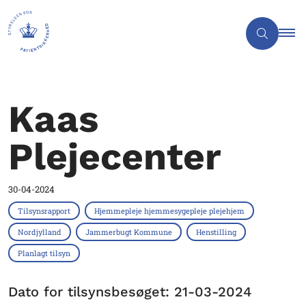
Kaas
Plejecenter
30-04-2024
Tilsynsrapport
Hjemmepleje hjemmesygepleje plejehjem
Nordjylland
Jammerbugt Kommune
Henstilling
Planlagt tilsyn
Dato for tilsynsbesøget: 21-03-2024