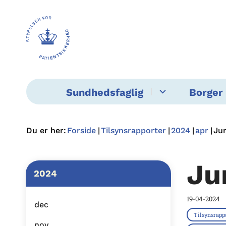
Sundhedsfaglig
Borger 
Du er her:
Forside
Tilsynsrapporter
2024
apr
Ju
Ju
2024
19-04-2024
dec
Tilsynsrapp
nov