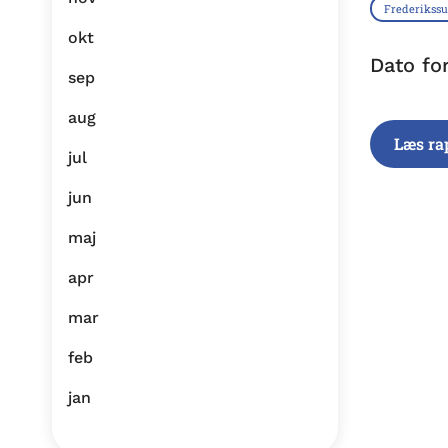
Frederiks
okt
Dato fo
sep
aug
Læs ra
jul
jun
maj
apr
mar
feb
jan