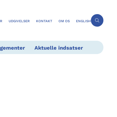
ER
UDGIVELSER
KONTAKT
OM OS
ENGLISH
ngementer
Aktuelle indsatser