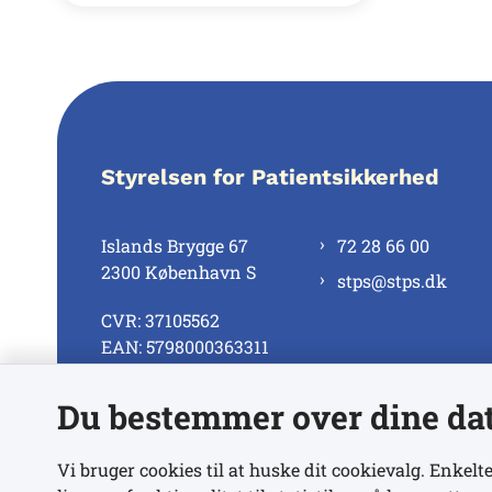
Styrelsen for Patientsikkerhed
Islands Brygge 67
72 28 66 00
2300 København S
stps@stps.dk
CVR: 37105562
EAN: 5798000363311
Du bestemmer over dine da
Se alle kontaktnumre
Vi bruger cookies til at huske dit cookievalg. Enkelte