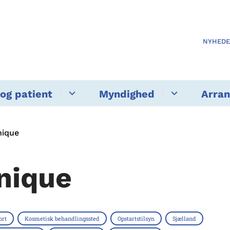
NYHED
og patient
Myndighed
Arra
nique
nique
ort
Kosmetisk behandlingssted
Opstartstilsyn
Sjælland