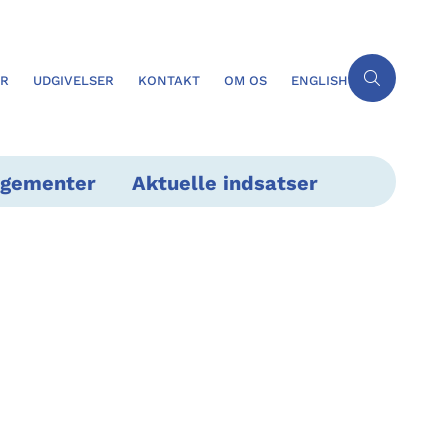
ER
UDGIVELSER
KONTAKT
OM OS
ENGLISH
ngementer
Aktuelle indsatser