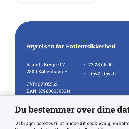
Styrelsen for Patientsikkerhed
Islands Brygge 67
72 28 66 00
2300 København S
stps@stps.dk
CVR: 37105562
EAN: 5798000363311
Du bestemmer over dine da
Se alle kontaktnumre
Vi bruger cookies til at huske dit cookievalg. Enkelte