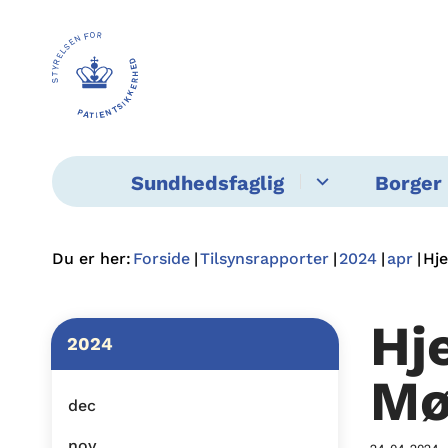
Sundhedsfaglig
Borger 
Du er her:
Forside
Tilsynsrapporter
2024
apr
Hj
Hj
2024
Mø
dec
nov