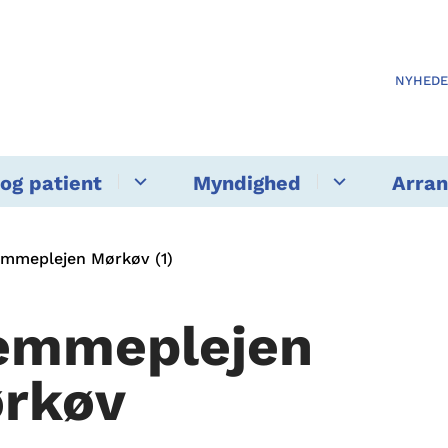
NYHED
og patient
Myndighed
Arra
emmeplejen Mørkøv (1)
emmeplejen
rkøv