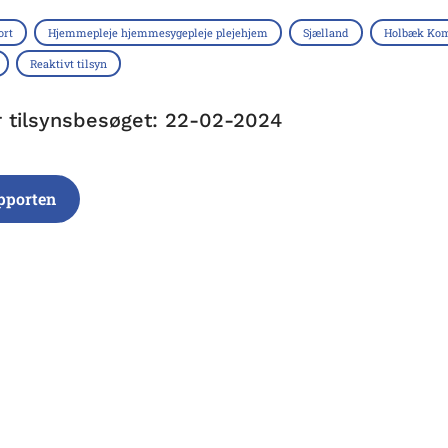
ort
Hjemmepleje hjemmesygepleje plejehjem
Sjælland
Holbæk Ko
Reaktivt tilsyn
r tilsynsbesøget: 22-02-2024
pporten