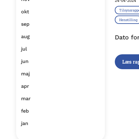
24-04-2024
Tilsynsrapp
okt
Henstilling
sep
aug
Dato fo
jul
jun
Læs ra
maj
apr
mar
feb
jan