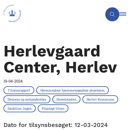
Herlevgaard
Center, Herlev
19-04-2024
Tilsynsrapport
Hjemmepleje hjemmesygepleje plejehjem
Demens og antipsykotika
Hovedstaden
Herlev Kommune
Sanktion: Ingen
Planlagt tilsyn
Dato for tilsynsbesøget: 12-03-2024