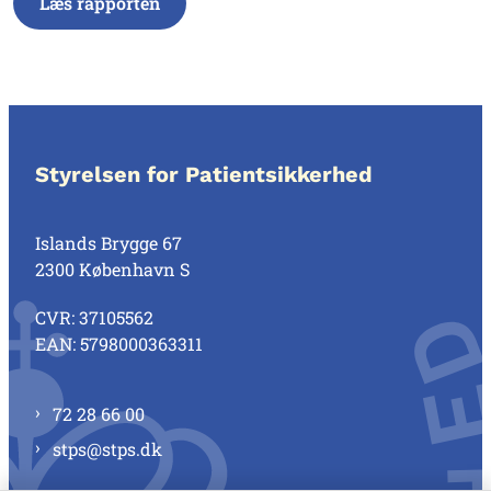
Læs rapporten
Styrelsen for Patientsikkerhed
Islands Brygge 67
2300 København S
CVR: 37105562
EAN: 5798000363311
72 28 66 00
stps@stps.dk