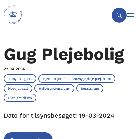
Gug Plejebolig
22-04-2024
Tilsynsrapport
Hjemmepleje hjemmesygepleje plejehjem
Nordjylland
Aalborg Kommune
Henstilling
Planlagt tilsyn
Dato for tilsynsbesøget: 19-03-2024