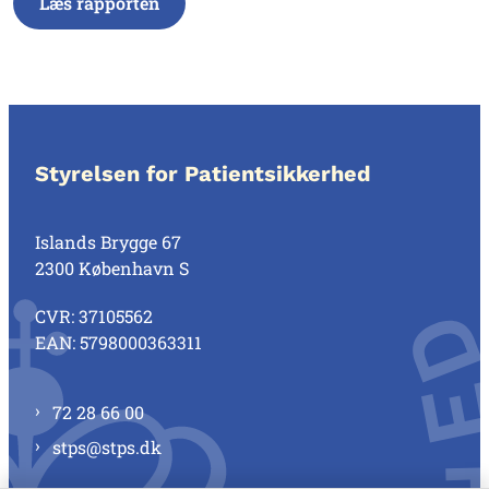
Læs rapporten
Styrelsen for Patientsikkerhed
Islands Brygge 67
2300 København S
CVR: 37105562
EAN: 5798000363311
72 28 66 00
stps@stps.dk