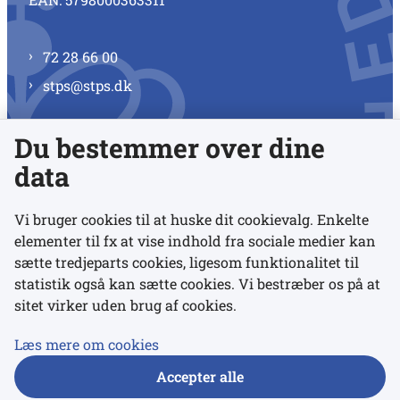
72 28 66 00
stps@stps.dk
Du bestemmer over dine
Se alle kontaktnumre
data
Vi bruger cookies til at huske dit cookievalg. Enkelte
elementer til fx at vise indhold fra sociale medier kan
Links
sætte tredjeparts cookies, ligesom funktionalitet til
statistik også kan sætte cookies. Vi bestræber os på at
sitet virker uden brug af cookies.
Udgivelser
Tilgængelighedserklæring
Læs mere om cookies
Data- og privatlivspolitik
Accepter alle
Cookies