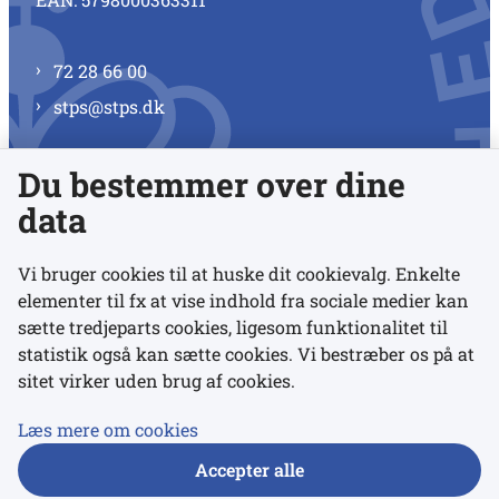
72 28 66 00
stps@stps.dk
Du bestemmer over dine
Se alle kontaktnumre
data
Vi bruger cookies til at huske dit cookievalg. Enkelte
elementer til fx at vise indhold fra sociale medier kan
Links
sætte tredjeparts cookies, ligesom funktionalitet til
statistik også kan sætte cookies. Vi bestræber os på at
sitet virker uden brug af cookies.
Udgivelser
Tilgængelighedserklæring
Læs mere om cookies
Data- og privatlivspolitik
Accepter alle
Cookies