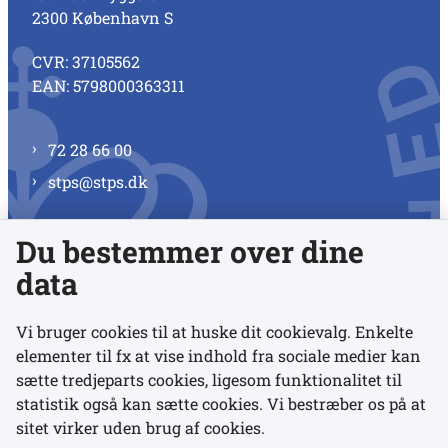
2300 København S
CVR: 37105562
EAN: 5798000363311
72 28 66 00
stps@stps.dk
Du bestemmer over dine
Se alle kontaktnumre
data
Vi bruger cookies til at huske dit cookievalg. Enkelte
elementer til fx at vise indhold fra sociale medier kan
Links
sætte tredjeparts cookies, ligesom funktionalitet til
statistik også kan sætte cookies. Vi bestræber os på at
sitet virker uden brug af cookies.
Udgivelser