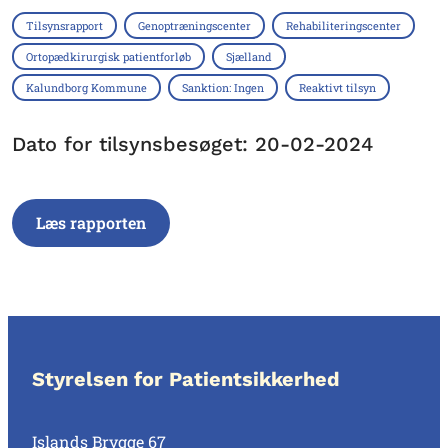
Tilsynsrapport
Genoptræningscenter
Rehabiliteringscenter
Ortopædkirurgisk patientforløb
Sjælland
Kalundborg Kommune
Sanktion: Ingen
Reaktivt tilsyn
Dato for tilsynsbesøget: 20-02-2024
Læs rapporten
Styrelsen for Patientsikkerhed
Islands Brygge 67