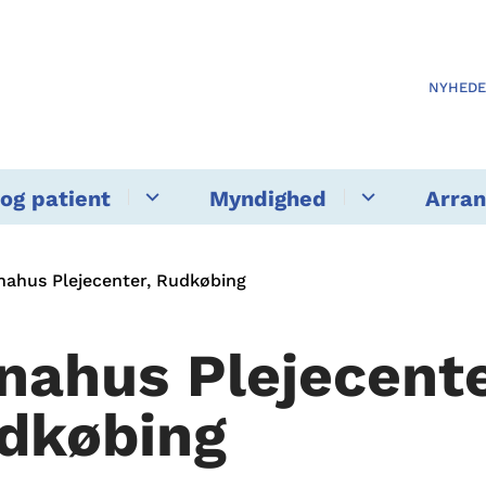
NYHED
og patient
Myndighed
Arra
nahus Plejecenter, Rudkøbing
nahus Plejecente
dkøbing