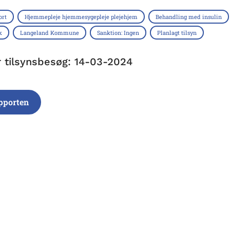
ort
Hjemmepleje hjemmesygepleje plejehjem
Behandling med insulin
k
Langeland Kommune
Sanktion: Ingen
Planlagt tilsyn
r tilsynsbesøg: 14-03-2024
pporten