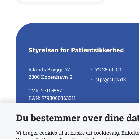
Styrelsen for Patientsikkerhed
Islands Brygge 67
72 28 66 00
2300 København S
stps@stps.dk
CVR: 37105562
EAN: 5798000363311
Du bestemmer over dine da
Se alle kontaktnumre
Vi bruger cookies til at huske dit cookievalg. Enkelte