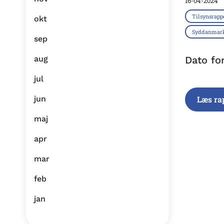
16-04-2024
Tilsynsrapp
okt
Syddanmar
sep
aug
Dato fo
jul
jun
Læs ra
maj
apr
mar
feb
jan