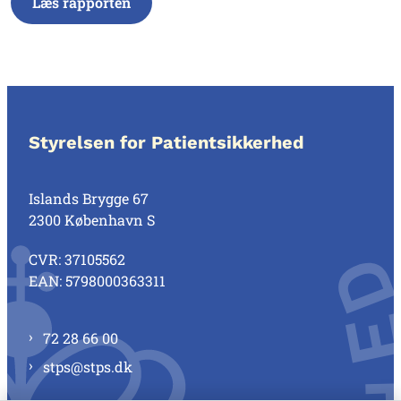
Læs rapporten
Styrelsen for Patientsikkerhed
Islands Brygge 67
2300 København S
CVR: 37105562
EAN: 5798000363311
72 28 66 00
stps@stps.dk