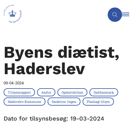
Byens diætist,
Haderslev
09-04-2024
Tilsynsrapport
Andre
Opstartstilsyn
Syddanmark
Haderslev Kommune
Sanktion: Ingen
Planlagt tilsyn
Dato for tilsynsbesøg: 19-03-2024